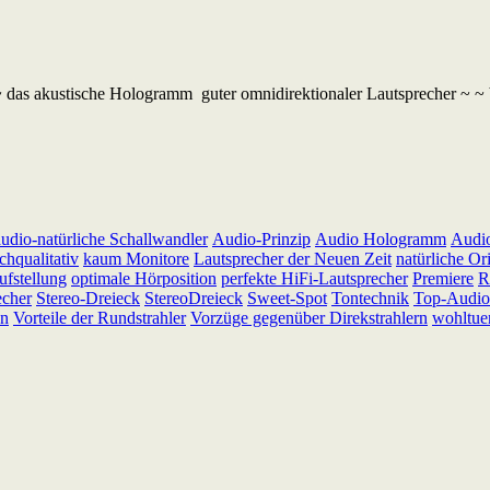
~ das akustische Hologramm guter omnidirektionaler Lautsprecher ~ ~ b
audio-natürliche Schallwandler
Audio-Prinzip
Audio Hologramm
Audi
chqualitativ
kaum Monitore
Lautsprecher der Neuen Zeit
natürliche Or
ufstellung
optimale Hörposition
perfekte HiFi-Lautsprecher
Premiere
R
echer
Stereo-Dreieck
StereoDreieck
Sweet-Spot
Tontechnik
Top-Audio-
en
Vorteile der Rundstrahler
Vorzüge gegenüber Direkstrahlern
wohltue