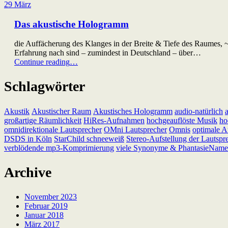
weitere
29
März
PatentAnmeldungen”
Das akustische Hologramm
die Auffächerung des Klanges in der Breite & Tiefe des Raumes, 
Erfahrung nach sind – zumindest in Deutschland – über…
“Das
Continue reading
…
akustische
Hologramm”
Schlagwörter
Akustik
Akustischer Raum
Akustisches Hologramm
audio-natürlich
großartige Räumlichkeit
HiRes-Aufnahmen
hochgeauflöste Musik
ho
omnidirektionale Lautsprecher
OMni Lautsprecher
Omnis
optimale A
DSDS in Köln
StarChild schneeweiß
Stereo-Aufstellung der Lautspr
verblödende mp3-Komprimierung
viele Synonyme & PhantasieNam
Archive
November 2023
Februar 2019
Januar 2018
März 2017