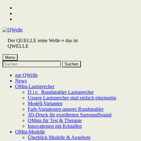
Skip
to
Skip
main
to
Skip
navigation
main
to
content
footer
Der QUELLE reine Welle ≈ das ist
QWELLE
Menu
Suchen
nach:
zur QWelle
News
OMni-Lautsprecher
D i e Rundstrahler Lautsprecher
Unsere Lautsprecher sind einfach einzigartig
Modell-Varianten
Farb-Variationen unserer Rundstrahler
3D-Druck für exzellenten SurroundSound
OMnis für Test & Therapie
Innovationen mit Kristallen
OMni-Modelle
Überblick Modelle & Angebote