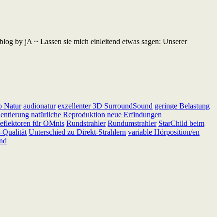
log by jA ~ Lassen sie mich einleitend etwas sagen: Unserer
o Natur
audionatur
exzellenter 3D SurroundSound
geringe Belastung
ientierung
natürliche Reproduktion
neue Erfindungen
eflektoren für OMnis
Rundstrahler
Rundumstrahler
StarChild beim
Qualität
Unterschied zu Direkt-Strahlern
variable Hörposition/en
nd