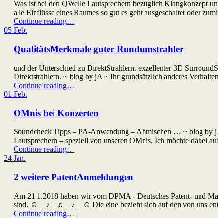
Was ist bei den QWelle Lautsprechern bezüglich Klangkonzept und 
alle Einflüsse eines Raumes so gut es geht ausgeschaltet oder zu
“Alte
Continue reading
…
und
05
Feb.
neue
Lautsprecher-
QualitätsMerkmale guter Rundumstrahler
Philosophie”
und der Unterschied zu DirektStrahlern. exzellenter 3D Surroun
Direktstrahlern. ~ blog by jA ~ Ihr grundsätzlich anderes Verha
“QualitätsMerkmale
Continue reading
…
guter
01
Feb.
Rundumstrahler”
OMnis bei Konzerten
Soundcheck Tipps – PA-Anwendung – Abmischen … ~ blog by jA ~ 
Lautsprechern – speziell von unseren OMnis. Ich möchte dabei 
“OMnis
Continue reading
…
bei
24
Jan.
Konzerten”
2 weitere PatentAnmeldungen
Am 21.1.2018 haben wir vom DPMA - Deutsches Patent- und Mark
sind. ☺ _ ♪ _ ♫ _ ♪ _ ☺ Die eine bezieht sich auf den von uns ent
“2
Continue reading
…