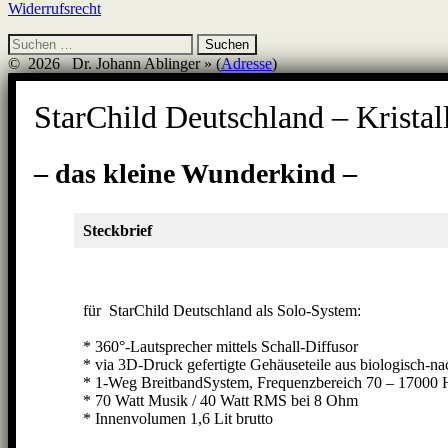
Widerrufsrecht
Suchen
nach:
© 2026 Dr. Johann Ablinger » (
Adresse
)
StarChild Deutschland – Kristal
– das kleine Wunderkind –
Steckbrief
für StarChild Deutschland als Solo-System:
* 360°-Lautsprecher mittels Schall-Diffusor
* via 3D-Druck gefertigte Gehäuseteile aus biologisch-na
* 1-Weg BreitbandSystem, Frequenzbereich 70 – 17000 
* 70 Watt Musik / 40 Watt RMS bei 8 Ohm
* Innenvolumen 1,6 Lit brutto