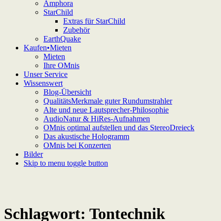
Amphora
StarChild
Extras für StarChild
Zubehör
EarthQuake
Kaufen•Mieten
Mieten
Ihre OMnis
Unser Service
Wissenswert
Blog-Übersicht
QualitätsMerkmale guter Rundumstrahler
Alte und neue Lautsprecher-Philosophie
AudioNatur & HiRes-Aufnahmen
OMnis optimal aufstellen und das StereoDreieck
Das akustische Hologramm
OMnis bei Konzerten
Bilder
Skip to menu toggle button
Schlagwort:
Tontechnik