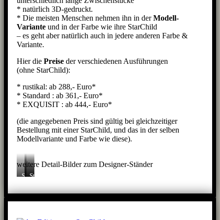
unterschiedlich lange Zwischenstücke
* natürlich 3D-gedruckt.
* Die meisten Menschen nehmen ihn in der
Modell-
Variante
und in der Farbe wie ihre StarChild
– es geht aber natürlich auch in jedere anderen Farbe &
Variante.
Hier die
Preise
der verschiedenen Ausführungen
(ohne StarChild):
* rustikal: ab 288,- Euro*
* Standard : ab 361,- Euro*
* EXQUISIT : ab 444,- Euro*
(die angegebenen Preis sind gültig bei gleichzeitiger
Bestellung mit einer StarChild, und das in der selben
Modellvariante und Farbe wie diese).
weitere Detail-Bilder zum Designer-Ständer
Starchild
Ständer
Ständer-
auf
an
Verlängerung
ständer
StarChild