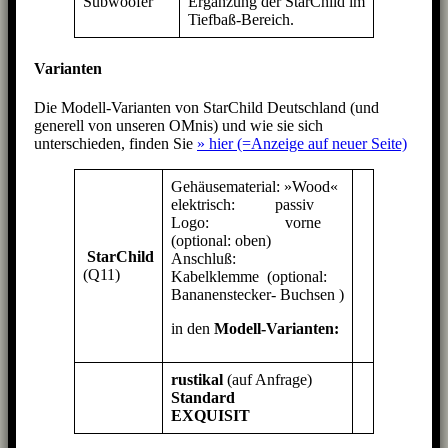
Subwoofer
Ergänzung der StarChild im
Tiefbaß-Bereich.
Varianten
Die Modell-Varianten von StarChild Deutschland (und
generell von unseren OMnis) und wie sie sich
unterschieden, finden Sie
» hier (=Anzeige auf neuer Seite)
Gehäusematerial: »Wood«
elektrisch: passiv
Logo: vorne
(optional: oben)
StarChild
Anschluß:
(Q11)
Kabelklemme (optional:
Bananenstecker- Buchsen )
in den
Modell-Varianten:
rustikal
(auf Anfrage)
Standard
EXQUISIT