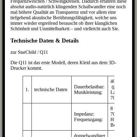
Frequenzweichen / Schwingkreisen. Dadurch erfahren diese
absolut audio-natürlich klingenden Schallwandler eine noch
mal höhere Qualität an Transparenz und vor allem eine
tiefgehend akustische Berührungsfähigkeit, welche uns
immer wieder ergreifend berauscht ob ihrer klanglichen
Schönheit und Unmittelbarkeit – und vielleicht auch Sie.
Technische Daten & Details
zur StarChild / Q11
Die Q11 ist das erste Modell, deren Kleid aus dem 3D-
Drucker kommt.
40 Watt RMS
Dauerbelastbar:
(pro
1.
technische Daten
Musikleistung:
Lautsprecher)
70 Watt
8 Ohm
Impedanz:
70 – 17000
Frequenzgang:
Hz (im Solo-
Betrieb)
doppelwandiger