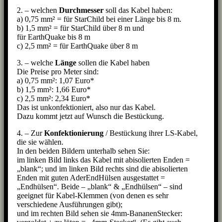
2. – welchen
Durchmesser
soll das Kabel haben:
a) 0,75 mm² = für StarChild bei einer Länge bis 8 m.
b) 1,5 mm² = für StarChild über 8 m und
für EarthQuake bis 8 m
c) 2,5 mm² = für EarthQuake über 8 m
3. – welche
Länge
sollen die Kabel haben
Die Preise pro Meter sind:
a) 0,75 mm²: 1,07 Euro*
b) 1,5 mm²: 1,66 Euro*
c) 2,5 mm²: 2,34 Euro*
Das ist unkonfektioniert, also nur das Kabel.
Dazu kommt jetzt auf Wunsch die Bestückung.
4. – Zur
Konfektionierung
/ Bestückung ihrer LS-Kabel,
die sie wählen.
In den beiden Bildern unterhalb sehen Sie:
im linken Bild links das Kabel mit abisolierten Enden =
„blank“; und im linken Bild rechts sind die abisolierten
Enden mit guten AderEndHülsen ausgestattet =
„Endhülsen“. Beide – „blank“ & „Endhülsen“ – sind
geeignet für Kabel-Klemmen (von denen es sehr
verschiedene Ausführungen gibt);
und im rechten Bild sehen sie 4mm-BananenStecker: