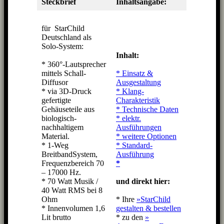
Steckbrief
Inhaltsangabe:
für StarChild
Deutschland als
Solo-System:
Inhalt:
* 360°-Lautsprecher
mittels Schall-
* Einsatz &
Diffusor
Ausgestaltung
* via 3D-Druck
* Klang-
gefertigte
Charakteristik
Gehäuseteile aus
* Technische Daten
biologisch-
* elektr.
nachhaltigem
Ausführungen
Material.
* weitere Optionen
* 1-Weg
* Standard-
BreitbandSystem,
Ausführung
Frequenzbereich 70
*
– 17000 Hz.
* 70 Watt Musik /
und direkt hier:
40 Watt RMS bei 8
Ohm
* Ihre
»StarChild
* Innenvolumen 1,6
gestalten & bestellen
Lit brutto
* zu den
»