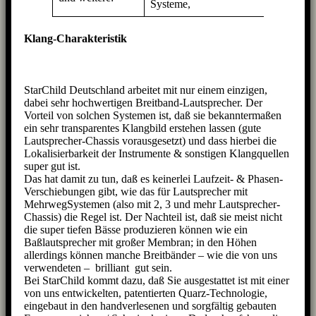
Systeme,
Anf
Klang-Charakteristik
StarChild Deutschland arbeitet mit nur einem einzigen,
dabei sehr hochwertigen Breitband-Lautsprecher. Der
Vorteil von solchen Systemen ist, daß sie bekanntermaßen
ein sehr transparentes Klangbild erstehen lassen (gute
Lautsprecher-Chassis vorausgesetzt) und dass hierbei die
Lokalisierbarkeit der Instrumente & sonstigen Klangquellen
super gut ist.
Das hat damit zu tun, daß es keinerlei Laufzeit- & Phasen-
Verschiebungen gibt, wie das für Lautsprecher mit
MehrwegSystemen (also mit 2, 3 und mehr Lautsprecher-
Chassis) die Regel ist. Der Nachteil ist, daß sie meist nicht
die super tiefen Bässe produzieren können wie ein
Baßlautsprecher mit großer Membran; in den Höhen
allerdings können manche Breitbänder – wie die von uns
verwendeten – brilliant gut sein.
Bei StarChild kommt dazu, daß Sie ausgestattet ist mit einer
von uns entwickelten, patentierten Quarz-Technologie,
eingebaut in den handverlesenen und sorgfältig gebauten