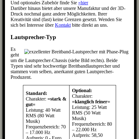
Und optionales Zubehör finde Sie
»hier
Darüber hinaus bietet aber unsere Manufaktur und der 3D-
Druck nochmal ganz andere Möglichkeiten. Ihrer
Kreativität sind (fast) keine Grenzen gesetzt. Wenden Sie
sich bei Interesse über
Kontakt
bitte direkt an uns.
Lautsprecher-Typ
Es
geht
um die Lautsprecher-Chassis (siehe Bild rechts). Beide
Typen sind sehr hochwertige Breitbandlautsprecher und
stammen vom selben, anerkannt guten Lautsprecher-
Produzent.
Optional:
Standard:
Charakter:
Charakter:
=stark &
=klanglich feiner=
gut=
Leistung: 25 Watt
Leistung: 40 Watt
RMS (50 Watt
RMS (80 Watt
Musik)
Musik)
Frequenzbereich: 80
Frequenzbereich: 70
– 22.000 Hz
– 17.000 Hz
Aufpreis: 58,50
Aufpreis: 0,- Euro