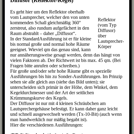
Diffusor (Reflektor-Kegel)
Es geht hier um den Reflektor oberhalb
vom Lautsprecher, welcher den von unten
Reflektor
kommenden Schall gleichmäßig 360°
(vom Typ
zerstreut, also rundum aufgefächert in den
Diffusor)
Raum abstrahlt – daher „Diffusor“.
über
In der StandardAusführung ist er für kleine
Lautsprecher-
bis normal große und normal hohe Räume
Körper
geeignet. Wieviel qm das genau sind, kann
nur annäherungsweise gesagt werden, denn das hängt von
vielen Faktoren ab. Der Richtwert ist bis max. 45 qm. (Bei
Fragen bitte anrufen oder schreiben.)
Für große und/oder sehr hohe Räume gibt es spezielle
Ausführungen bis hin zu Sonder-Ausführungen. Im Prinzip
sehen sie alle gleich aus (siehe das Bild unten); sie
unterscheiden sich primär in der Höhe, dem Winkel, dem
Kegeldurchmesser und der Art der seitlichen
Krümmungskurve des Kegels.
Der Diffusor ist nur mit 4 kleinen Schräubchen am
Lautsprechergehäuse befestigt. Er kann daher ganz leicht
und schnell ausgewechselt werden (Tx-10-Bit) (auch wenn
man handwerklich nur mäßig begabt ist).
Hier die verschiedenen Ausführungen: