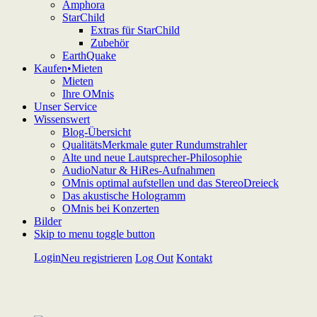
Amphora
StarChild
Extras für StarChild
Zubehör
EarthQuake
Kaufen•Mieten
Mieten
Ihre OMnis
Unser Service
Wissenswert
Blog-Übersicht
QualitätsMerkmale guter Rundumstrahler
Alte und neue Lautsprecher-Philosophie
AudioNatur & HiRes-Aufnahmen
OMnis optimal aufstellen und das StereoDreieck
Das akustische Hologramm
OMnis bei Konzerten
Bilder
Skip to menu toggle button
Login
Neu registrieren
Log Out
Kontakt