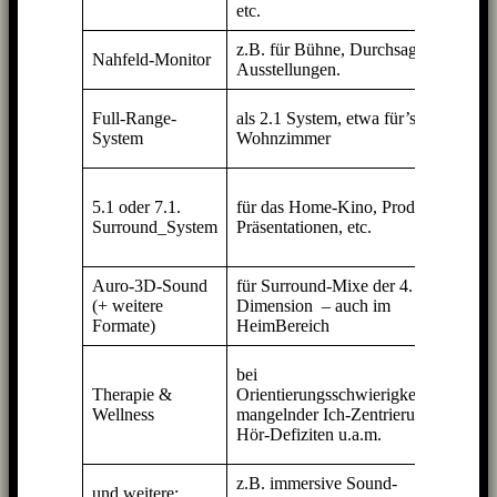
etc.
viel
z.B. für Bühne, Durchsagen,
beli
Nahfeld-Monitor
Ausstellungen.
viel
2x Q
Full-Range-
als 2.1 System, etwa für’s
» Ba
System
Wohnzimmer
Sub
5 bi
5.1 oder 7.1.
für das Home-Kino, Produkt-
Q11 
Surround_System
Präsentationen, etc.
1-2 
Sub
Auro-3D-Sound
für Surround-Mixe der 4.
9 bi
(+ weitere
Dimension – auch im
Q11 
Formate)
HeimBereich
Sub
2 x
bei
Star
Therapie &
Orientierungsschwierigkeiten,
Q11
Wellness
mangelnder Ich-Zentrierung,
(opti
Hör-Defiziten u.a.m.
Sub
z.B. immersive Sound-
je n
und weitere: