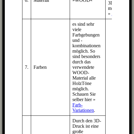
6.
Material
»WOOD«
3D-Kleid,
mehr dazu in
»
3D-Druck
)
es sind sehr
viele
Farbgebungen
und -
kombinationen
möglich. So
sind besonders
durch das
7.
Farben
verwendete
WOOD-
Material alle
HolzTöne
möglich.
Schauen Sie
selber hier »
Farb-
Variationen
.
Durch den 3D-
Druck ist eine
große