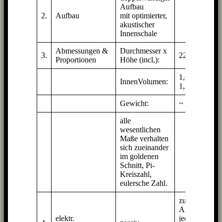
Aufbau
2.
Aufbau
mit optimierter,
akustischer
Innenschale
Abmessungen &
Durchmesser x
3.
22 x 50 cm
Proportionen
Höhe (incl.):
1,6 lit brutto /
InnenVolumen:
1,2 lit netto
Gewicht:
~ 2,1 kg
alle
wesentlichen
Maße verhalten
sich zueinander
im goldenen
Schnitt, Pi-
Kreiszahl,
eulersche Zahl.
zum
Anschluß an
elektr.
jede Stereo-