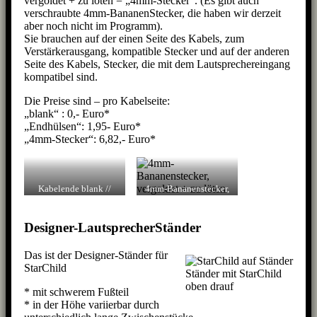
vergoldet + zu löten = „4mm-Stecker“. (Es gibt auch
verschraubte 4mm-BananenStecker, die haben wir derzeit
aber noch nicht im Programm).
Sie brauchen auf der einen Seite des Kabels, zum
Verstärkerausgang, kompatible Stecker und auf der anderen
Seite des Kabels, Stecker, die mit dem Lautsprechereingang
kompatibel sind.
Die Preise sind – pro Kabelseite:
„blank“ : 0,- Euro*
„Endhülsen“: 1,95- Euro*
„4mm-Stecker“: 6,82,- Euro*
Kabelende blank //
4mm-Bananenstecker,
mit Endhülsen
vergoldet – gelötet
Designer-LautsprecherStänder
Das ist der Designer-Ständer für
StarChild
Ständer mit StarChild
oben drauf
* mit schwerem Fußteil
* in der Höhe variierbar durch