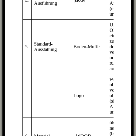
4.
passiv
Ausführung
Anlage
(mehr weiter
unter)
Um die
OMni’s auf
einen Ständer
zu stellen, an
Standard-
5.
Boden-Muffe
der Wand zu
Ausstattung
verschrauben
oder verkehrt
rum
aufzuhängen.
wahlweise
oben oder
vorne oder
Logo
ohne
(siehe
Abbildungen
unten)
ökologisch +
nachhaltig
(betrifft das