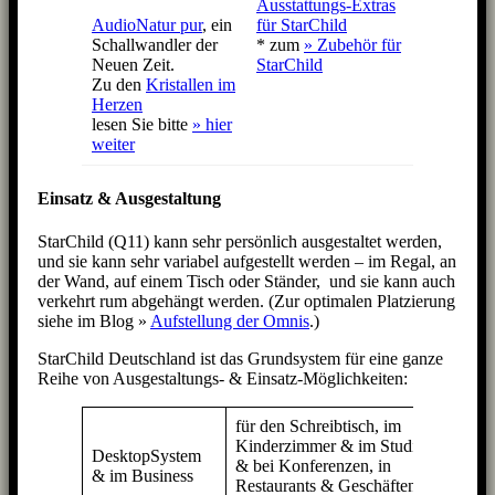
Ausstattungs-Extras
AudioNatur pur
, ein
für StarChild
Schallwandler der
* zum
» Zubehör für
Neuen Zeit.
StarChild
Zu den
Kristallen im
Herzen
lesen Sie bitte
» hier
weiter
Einsatz & Ausgestaltung
StarChild (Q11) kann sehr persönlich ausgestaltet werden,
und sie kann sehr variabel aufgestellt werden – im Regal, an
der Wand, auf einem Tisch oder Ständer, und sie kann auch
verkehrt rum abgehängt werden. (Zur optimalen Platzierung
siehe im Blog »
Aufstellung der Omnis
.)
StarChild Deutschland ist das Grundsystem für eine ganze
Reihe von Ausgestaltungs- & Einsatz-Möglichkeiten:
für den Schreibtisch, im
2 x
Kinderzimmer & im Studio;
Star
DesktopSystem
& bei Konferenzen, in
Q11
& im Business
Restaurants & Geschäften
oder