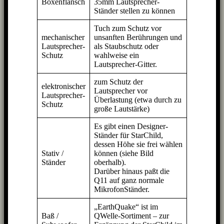
Boxenflansch
35mm Lautsprecher-
Ständer stellen zu können
Tuch zum Schutz vor
mechanischer
unsanften Berührungen und
Lautsprecher-
als Staubschutz oder
Schutz
wahlweise ein
Lautsprecher-Gitter.
zum Schutz der
elektronischer
Lautsprecher vor
Lautsprecher-
Überlastung (etwa durch zu
Schutz
große Lautstärke)
Es gibt einen Designer-
Ständer für StarChild,
dessen Höhe sie frei wählen
Stativ /
können (siehe Bild
Ständer
oberhalb).
Darüber hinaus paßt die
Q11 auf ganz normale
MikrofonStänder.
„EarthQuake“ ist im
Baß /
QWelle-Sortiment – zur