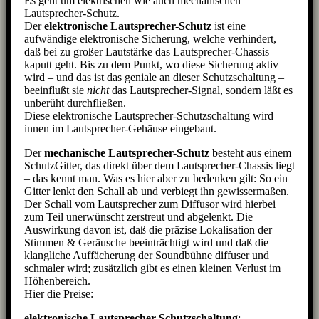
Es geht um elektrischen wie auch mechanischen
Lautsprecher-Schutz.
Der
elektronische Lautsprecher-Schutz
ist eine
aufwändige elektronische Sicherung, welche verhindert,
daß bei zu großer Lautstärke das Lautsprecher-Chassis
kaputt geht. Bis zu dem Punkt, wo diese Sicherung aktiv
wird – und das ist das geniale an dieser Schutzschaltung –
beeinflußt sie
nicht
das Lautsprecher-Signal, sondern läßt es
unberüht durchfließen.
Diese elektronische Lautsprecher-Schutzschaltung wird
innen im Lautsprecher-Gehäuse eingebaut.
Der
mechanische Lautsprecher-Schutz
besteht aus einem
SchutzGitter, das direkt über dem Lautsprecher-Chassis liegt
– das kennt man. Was es hier aber zu bedenken gilt: So ein
Gitter lenkt den Schall ab und verbiegt ihn gewissermaßen.
Der Schall vom Lautsprecher zum Diffusor wird hierbei
zum Teil unerwünscht zerstreut und abgelenkt. Die
Auswirkung davon ist, daß die präzise Lokalisation der
Stimmen & Geräusche beeinträchtigt wird und daß die
klangliche Auffächerung der Soundbühne diffuser und
schmaler wird; zusätzlich gibt es einen kleinen Verlust im
Höhenbereich.
Hier die Preise:
elektronische Lautsprecher-Schutzschaltung
: