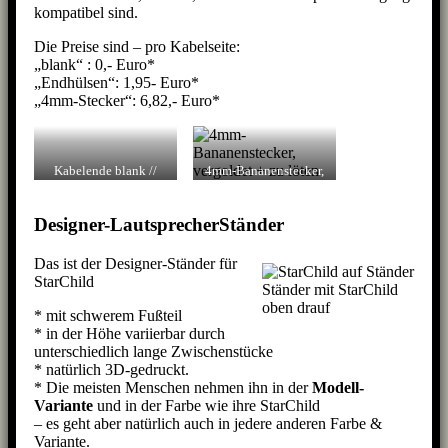
kompatibel sind.
Die Preise sind – pro Kabelseite:
„blank“ : 0,- Euro*
„Endhülsen“: 1,95- Euro*
„4mm-Stecker“: 6,82,- Euro*
Kabelende blank //
4mm-Bananenstecker,
mit Endhülsen
vergoldet – gelötet
Designer-LautsprecherStänder
Das ist der Designer-Ständer für
StarChild
Ständer mit StarChild
oben drauf
* mit schwerem Fußteil
* in der Höhe variierbar durch
unterschiedlich lange Zwischenstücke
* natürlich 3D-gedruckt.
* Die meisten Menschen nehmen ihn in der
Modell-
Variante
und in der Farbe wie ihre StarChild
– es geht aber natürlich auch in jedere anderen Farbe &
Variante.