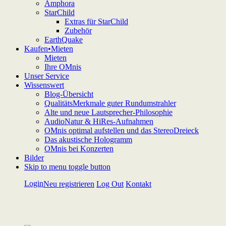
Amphora
StarChild
Extras für StarChild
Zubehör
EarthQuake
Kaufen•Mieten
Mieten
Ihre OMnis
Unser Service
Wissenswert
Blog-Übersicht
QualitätsMerkmale guter Rundumstrahler
Alte und neue Lautsprecher-Philosophie
AudioNatur & HiRes-Aufnahmen
OMnis optimal aufstellen und das StereoDreieck
Das akustische Hologramm
OMnis bei Konzerten
Bilder
Skip to menu toggle button
Login
Neu registrieren
Log Out
Kontakt