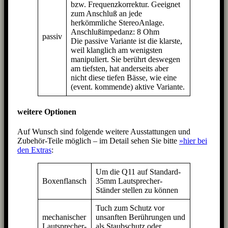
bzw. Frequenzkorrektur. Geeignet
zum Anschluß an jede
herkömmliche StereoAnlage.
Anschlußimpedanz: 8 Ohm
passiv
Die passive Variante ist die klarste,
weil klanglich am wenigsten
manipuliert. Sie berührt deswegen
am tiefsten, hat anderseits aber
nicht diese tiefen Bässe, wie eine
(event. kommende) aktive Variante.
weitere Optionen
Auf Wunsch sind folgende weitere Ausstattungen und
Zubehör-Teile möglich – im Detail sehen Sie bitte
»hier bei
den Extras
:
Um die Q11 auf Standard-
Boxenflansch
35mm Lautsprecher-
Ständer stellen zu können
Tuch zum Schutz vor
mechanischer
unsanften Berührungen und
Lautsprecher-
als Staubschutz oder