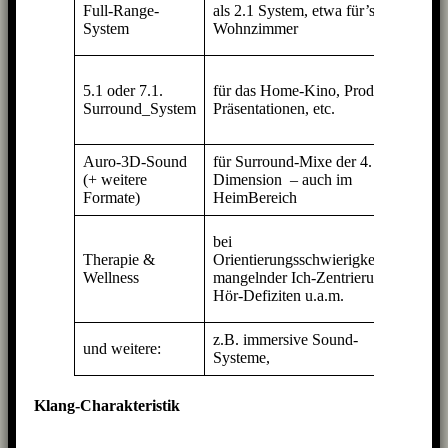
2x Q
Full-Range-
als 2.1 System, etwa für’s
» Ba
System
Wohnzimmer
Sub
5 bi
5.1 oder 7.1.
für das Home-Kino, Produkt-
Q11 
Surround_System
Präsentationen, etc.
1-2 
Sub
Auro-3D-Sound
für Surround-Mixe der 4.
9 bi
(+ weitere
Dimension – auch im
Q11 
Formate)
HeimBereich
Sub
2 x
bei
Star
Therapie &
Orientierungsschwierigkeiten,
Q11
Wellness
mangelnder Ich-Zentrierung,
(opti
Hör-Defiziten u.a.m.
Sub
z.B. immersive Sound-
je n
und weitere:
Systeme,
Anf
Klang-Charakteristik