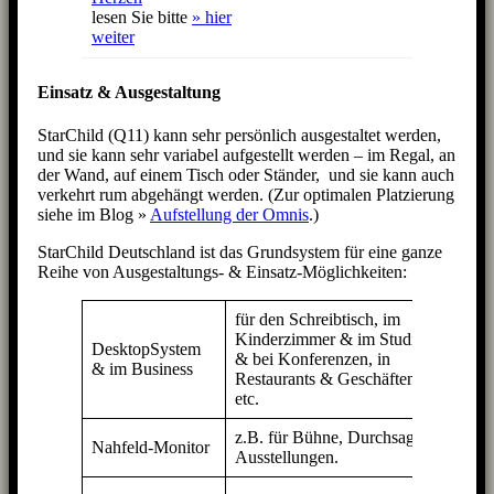
lesen Sie bitte
» hier
weiter
Einsatz & Ausgestaltung
StarChild (Q11) kann sehr persönlich ausgestaltet werden,
und sie kann sehr variabel aufgestellt werden – im Regal, an
der Wand, auf einem Tisch oder Ständer, und sie kann auch
verkehrt rum abgehängt werden. (Zur optimalen Platzierung
siehe im Blog »
Aufstellung der Omnis
.)
StarChild Deutschland ist das Grundsystem für eine ganze
Reihe von Ausgestaltungs- & Einsatz-Möglichkeiten:
für den Schreibtisch, im
2 x
Kinderzimmer & im Studio;
Star
DesktopSystem
& bei Konferenzen, in
Q11
& im Business
Restaurants & Geschäften
oder
etc.
viel
z.B. für Bühne, Durchsagen,
beli
Nahfeld-Monitor
Ausstellungen.
viel