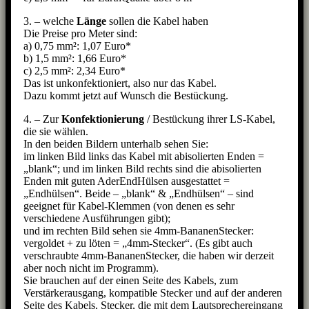
3. – welche
Länge
sollen die Kabel haben
Die Preise pro Meter sind:
a) 0,75 mm²: 1,07 Euro*
b) 1,5 mm²: 1,66 Euro*
c) 2,5 mm²: 2,34 Euro*
Das ist unkonfektioniert, also nur das Kabel.
Dazu kommt jetzt auf Wunsch die Bestückung.
4. – Zur
Konfektionierung
/ Bestückung ihrer LS-Kabel,
die sie wählen.
In den beiden Bildern unterhalb sehen Sie:
im linken Bild links das Kabel mit abisolierten Enden =
„blank“; und im linken Bild rechts sind die abisolierten
Enden mit guten AderEndHülsen ausgestattet =
„Endhülsen“. Beide – „blank“ & „Endhülsen“ – sind
geeignet für Kabel-Klemmen (von denen es sehr
verschiedene Ausführungen gibt);
und im rechten Bild sehen sie 4mm-BananenStecker:
vergoldet + zu löten = „4mm-Stecker“. (Es gibt auch
verschraubte 4mm-BananenStecker, die haben wir derzeit
aber noch nicht im Programm).
Sie brauchen auf der einen Seite des Kabels, zum
Verstärkerausgang, kompatible Stecker und auf der anderen
Seite des Kabels, Stecker, die mit dem Lautsprechereingang