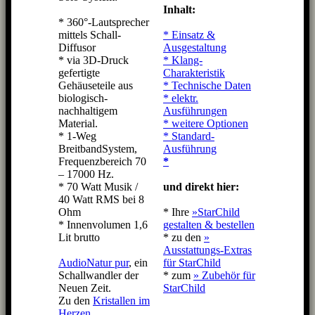
Inhalt:
* 360°-Lautsprecher
mittels Schall-
* Einsatz &
Diffusor
Ausgestaltung
* via 3D-Druck
* Klang-
gefertigte
Charakteristik
Gehäuseteile aus
* Technische Daten
biologisch-
* elektr.
nachhaltigem
Ausführungen
Material.
* weitere Optionen
* 1-Weg
* Standard-
BreitbandSystem,
Ausführung
Frequenzbereich 70
*
– 17000 Hz.
* 70 Watt Musik /
und direkt hier:
40 Watt RMS bei 8
Ohm
* Ihre
»StarChild
* Innenvolumen 1,6
gestalten & bestellen
Lit brutto
* zu den
»
Ausstattungs-Extras
AudioNatur pur
, ein
für StarChild
Schallwandler der
* zum
» Zubehör für
Neuen Zeit.
StarChild
Zu den
Kristallen im
Herzen