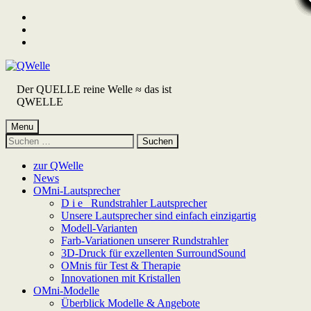
Skip
to
Skip
main
to
Skip
navigation
main
to
content
footer
Der QUELLE reine Welle ≈ das ist
QWELLE
Menu
Suchen
nach:
zur QWelle
News
OMni-Lautsprecher
D i e Rundstrahler Lautsprecher
Unsere Lautsprecher sind einfach einzigartig
Modell-Varianten
Farb-Variationen unserer Rundstrahler
3D-Druck für exzellenten SurroundSound
OMnis für Test & Therapie
Innovationen mit Kristallen
OMni-Modelle
Überblick Modelle & Angebote