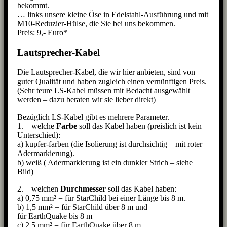
bekommt.
… links unsere kleine Öse in Edelstahl-Ausführung und mit
M10-Reduzier-Hülse, die Sie bei uns bekommen.
Preis: 9,- Euro*
Lautsprecher-Kabel
Die Lautsprecher-Kabel, die wir hier anbieten, sind von
guter Qualität und haben zugleich einen vernünftigen Preis.
(Sehr teure LS-Kabel müssen mit Bedacht ausgewählt
werden – dazu beraten wir sie lieber direkt)
Bezüglich LS-Kabel gibt es mehrere Parameter.
1. – welche
Farbe
soll das Kabel haben (preislich ist kein
Unterschied):
a) kupfer-farben (die Isolierung ist durchsichtig – mit roter
Adermarkierung).
b) weiß ( Adermarkierung ist ein dunkler Strich – siehe
Bild)
2. – welchen
Durchmesser
soll das Kabel haben:
a) 0,75 mm² = für StarChild bei einer Länge bis 8 m.
b) 1,5 mm² = für StarChild über 8 m und
für EarthQuake bis 8 m
c) 2,5 mm² = für EarthQuake über 8 m