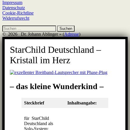
Impressum
Datenschutz
Cookie-Richtline
Widerrufsrecht
Suchen
nach:
© 2026 Dr. Johann Ablinger » (
Adresse
)
StarChild Deutschland –
Kristall im Herz
– das kleine Wunderkind –
Steckbrief
Inhaltsangabe:
für StarChild
Deutschland als
Solo-System: