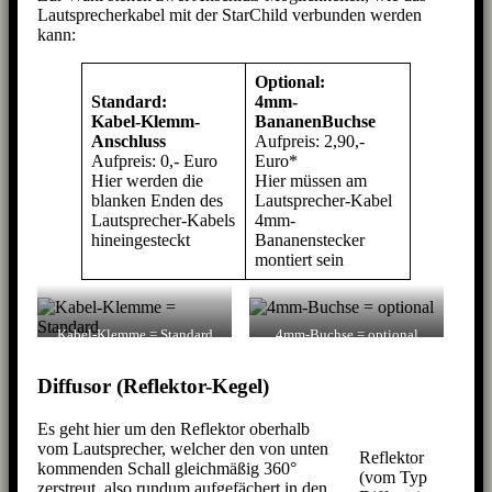
Lautsprecherkabel mit der StarChild verbunden werden
kann:
Optional:
Standard:
4mm-
Kabel-Klemm-
BananenBuchse
Anschluss
Aufpreis: 2,90,-
Aufpreis: 0,- Euro
Euro*
Hier werden die
Hier müssen am
blanken Enden des
Lautsprecher-Kabel
Lautsprecher-Kabels
4mm-
hineingesteckt
Bananenstecker
montiert sein
Kabel-Klemme = Standard
4mm-Buchse = optional
Diffusor (Reflektor-Kegel)
Es geht hier um den Reflektor oberhalb
vom Lautsprecher, welcher den von unten
Reflektor
kommenden Schall gleichmäßig 360°
(vom Typ
zerstreut, also rundum aufgefächert in den