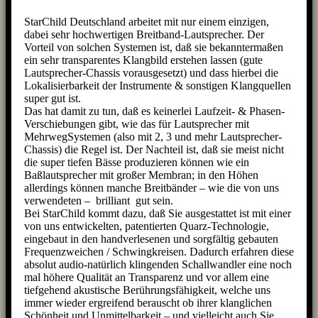
StarChild Deutschland arbeitet mit nur einem einzigen,
dabei sehr hochwertigen Breitband-Lautsprecher. Der
Vorteil von solchen Systemen ist, daß sie bekanntermaßen
ein sehr transparentes Klangbild erstehen lassen (gute
Lautsprecher-Chassis vorausgesetzt) und dass hierbei die
Lokalisierbarkeit der Instrumente & sonstigen Klangquellen
super gut ist.
Das hat damit zu tun, daß es keinerlei Laufzeit- & Phasen-
Verschiebungen gibt, wie das für Lautsprecher mit
MehrwegSystemen (also mit 2, 3 und mehr Lautsprecher-
Chassis) die Regel ist. Der Nachteil ist, daß sie meist nicht
die super tiefen Bässe produzieren können wie ein
Baßlautsprecher mit großer Membran; in den Höhen
allerdings können manche Breitbänder – wie die von uns
verwendeten – brilliant gut sein.
Bei StarChild kommt dazu, daß Sie ausgestattet ist mit einer
von uns entwickelten, patentierten Quarz-Technologie,
eingebaut in den handverlesenen und sorgfältig gebauten
Frequenzweichen / Schwingkreisen. Dadurch erfahren diese
absolut audio-natürlich klingenden Schallwandler eine noch
mal höhere Qualität an Transparenz und vor allem eine
tiefgehend akustische Berührungsfähigkeit, welche uns
immer wieder ergreifend berauscht ob ihrer klanglichen
Schönheit und Unmittelbarkeit – und vielleicht auch Sie.