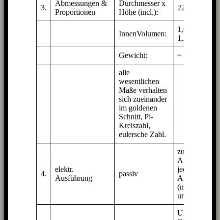
Abmessungen &
Durchmesser x
3.
22 x 50 cm
Proportionen
Höhe (incl.):
1,6 lit brutto /
InnenVolumen:
1,2 lit netto
Gewicht:
~ 2,1 kg
alle
wesentlichen
Maße verhalten
sich zueinander
im goldenen
Schnitt, Pi-
Kreiszahl,
eulersche Zahl.
zum
Anschluß an
elektr.
jede Stereo-
4.
passiv
Ausführung
Anlage
(mehr weiter
unter)
Um die