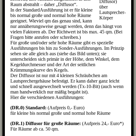
Diffusor)
Raum abstrahlt – daher „Diffusor“.
über
In der StandardAusführung ist er für kleine
Lautsprecher-
bis normal große und normal hohe Räume
Körper
geeignet. Wieviel qm das genau sind, kann
nur annäherungsweise gesagt werden, denn das hängt von
vielen Faktoren ab. Der Richtwert ist bis max. 45 qm. (Bei
Fragen bitte anrufen oder schreiben.)
Für große und/oder sehr hohe Räume gibt es spezielle
Ausführungen bis hin zu Sonder-Ausführungen. Im Prinzip
sehen sie alle gleich aus (siehe das Bild unten); sie
unterscheiden sich primär in der Höhe, dem Winkel, dem
Kegeldurchmesser und der Art der seitlichen
Krümmungskurve des Kegels.
Der Diffusor ist nur mit 4 kleinen Schräubchen am
Lautsprechergehäuse befestigt. Er kann daher ganz leicht
und schnell ausgewechselt werden (Tx-10-Bit) (auch wenn
man handwerklich nur mäßig begabt ist).
Hier die verschiedenen Ausführungen:
(DR.0) Standard:
(Aufpreis 0,- Euro)
für kleine bis normal große und normal hohe Räume
(DR.1)
Diffusor für große Räume:
(Aufpreis 24,- Euro*)
Für Räume ab ca. 50 qm.