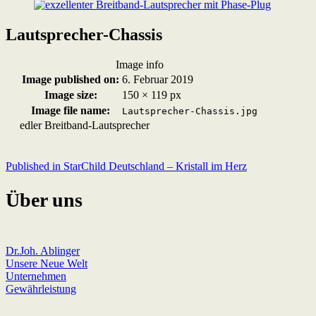
Lautsprecher-Chassis
Image info
Image published on:
6. Februar 2019
Image size:
150 × 119 px
Image file name:
Lautsprecher-Chassis.jpg
edler Breitband-Lautsprecher
Skip
back
to
Beitragsnavigation
Published in
StarChild Deutschland – Kristall im Herz
main
navigation
Über uns
Dr.Joh. Ablinger
Unsere Neue Welt
Unternehmen
Gewährleistung