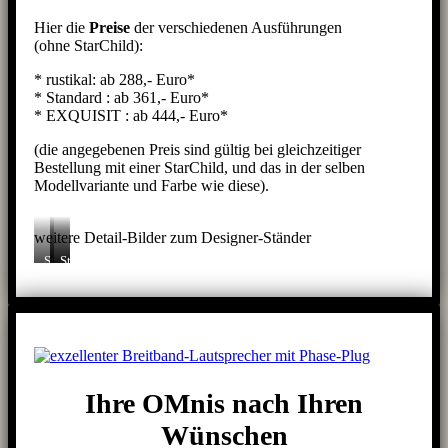
Hier die
Preise
der verschiedenen Ausführungen
(ohne StarChild):
* rustikal: ab 288,- Euro*
* Standard : ab 361,- Euro*
* EXQUISIT : ab 444,- Euro*
(die angegebenen Preis sind gültig bei gleichzeitiger
Bestellung mit einer StarChild, und das in der selben
Modellvariante und Farbe wie diese).
weitere Detail-Bilder zum Designer-Ständer
Starchild
Ständer
Ständer-
auf
an
Verlängerung
ständer
StarChild
Ihre OMnis nach Ihren
Wünschen