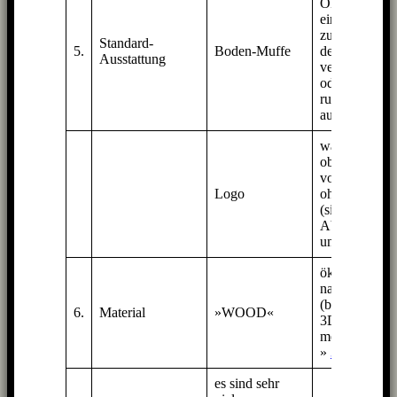
OMni’s auf
einen Ständer
zu stellen, an
Standard-
5.
Boden-Muffe
der Wand zu
Ausstattung
verschrauben
oder verkehrt
rum
aufzuhängen.
wahlweise
oben oder
vorne oder
Logo
ohne
(siehe
Abbildungen
unten)
ökologisch +
nachhaltig
(betrifft das
6.
Material
»WOOD«
3D-Kleid,
mehr dazu in
»
3D-Druck
)
es sind sehr