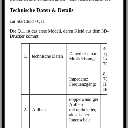
Technische Daten & Details
zur StarChild / Q11
Die Q11 ist das erste Modell, deren Kleid aus dem 3D-
Drucker kommt.
40 Watt RMS
Dauerbelastbar:
(pro
1.
technische Daten
Musikleistung:
Lautsprecher)
70 Watt
8 Ohm
Impedanz:
70 – 17000
Frequenzgang:
Hz (im Solo-
Betrieb)
doppelwandiger
Aufbau
2.
Aufbau
mit optimierter,
akustischer
Innenschale