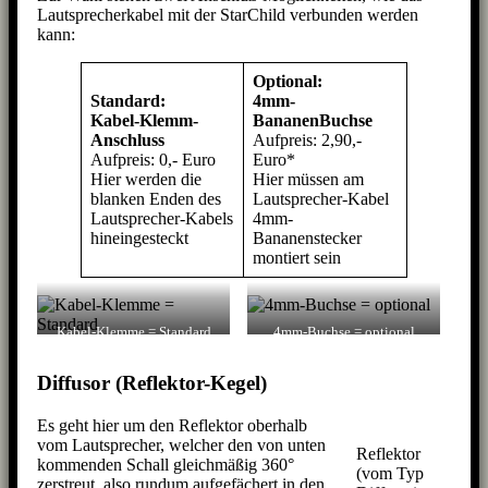
Lautsprecherkabel mit der StarChild verbunden werden
kann:
Optional:
Standard:
4mm-
Kabel-Klemm-
BananenBuchse
Anschluss
Aufpreis: 2,90,-
Aufpreis: 0,- Euro
Euro*
Hier werden die
Hier müssen am
blanken Enden des
Lautsprecher-Kabel
Lautsprecher-Kabels
4mm-
hineingesteckt
Bananenstecker
montiert sein
Kabel-Klemme = Standard
4mm-Buchse = optional
Diffusor (Reflektor-Kegel)
Es geht hier um den Reflektor oberhalb
vom Lautsprecher, welcher den von unten
Reflektor
kommenden Schall gleichmäßig 360°
(vom Typ
zerstreut, also rundum aufgefächert in den