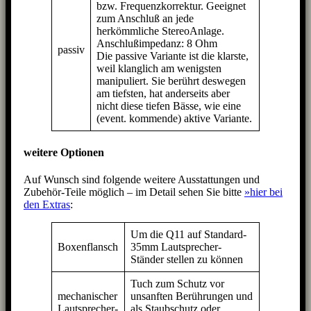
bzw. Frequenzkorrektur. Geeignet
zum Anschluß an jede
herkömmliche StereoAnlage.
Anschlußimpedanz: 8 Ohm
passiv
Die passive Variante ist die klarste,
weil klanglich am wenigsten
manipuliert. Sie berührt deswegen
am tiefsten, hat anderseits aber
nicht diese tiefen Bässe, wie eine
(event. kommende) aktive Variante.
weitere Optionen
Auf Wunsch sind folgende weitere Ausstattungen und
Zubehör-Teile möglich – im Detail sehen Sie bitte
»hier bei
den Extras
:
Um die Q11 auf Standard-
Boxenflansch
35mm Lautsprecher-
Ständer stellen zu können
Tuch zum Schutz vor
mechanischer
unsanften Berührungen und
Lautsprecher-
als Staubschutz oder