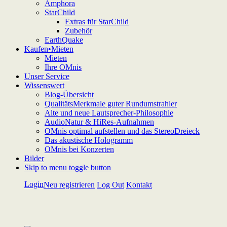
Amphora
StarChild
Extras für StarChild
Zubehör
EarthQuake
Kaufen•Mieten
Mieten
Ihre OMnis
Unser Service
Wissenswert
Blog-Übersicht
QualitätsMerkmale guter Rundumstrahler
Alte und neue Lautsprecher-Philosophie
AudioNatur & HiRes-Aufnahmen
OMnis optimal aufstellen und das StereoDreieck
Das akustische Hologramm
OMnis bei Konzerten
Bilder
Skip to menu toggle button
Login
Neu registrieren
Log Out
Kontakt