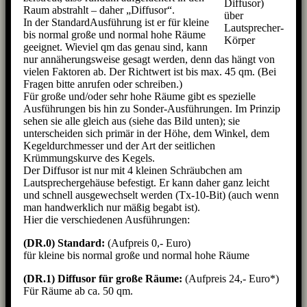
Diffusor)
Raum abstrahlt – daher „Diffusor“.
über
In der StandardAusführung ist er für kleine
Lautsprecher-
bis normal große und normal hohe Räume
Körper
geeignet. Wieviel qm das genau sind, kann
nur annäherungsweise gesagt werden, denn das hängt von
vielen Faktoren ab. Der Richtwert ist bis max. 45 qm. (Bei
Fragen bitte anrufen oder schreiben.)
Für große und/oder sehr hohe Räume gibt es spezielle
Ausführungen bis hin zu Sonder-Ausführungen. Im Prinzip
sehen sie alle gleich aus (siehe das Bild unten); sie
unterscheiden sich primär in der Höhe, dem Winkel, dem
Kegeldurchmesser und der Art der seitlichen
Krümmungskurve des Kegels.
Der Diffusor ist nur mit 4 kleinen Schräubchen am
Lautsprechergehäuse befestigt. Er kann daher ganz leicht
und schnell ausgewechselt werden (Tx-10-Bit) (auch wenn
man handwerklich nur mäßig begabt ist).
Hier die verschiedenen Ausführungen:
(DR.0) Standard:
(Aufpreis 0,- Euro)
für kleine bis normal große und normal hohe Räume
(DR.1)
Diffusor für große Räume:
(Aufpreis 24,- Euro*)
Für Räume ab ca. 50 qm.