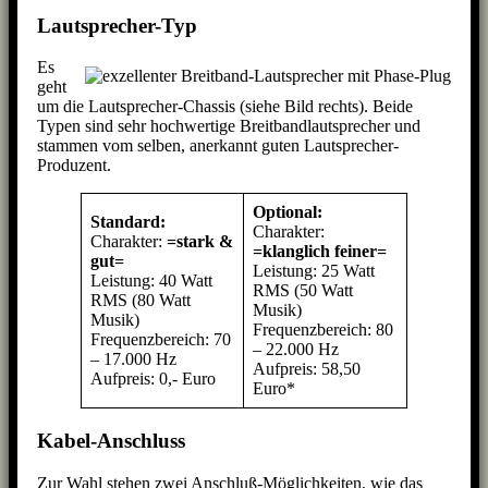
Lautsprecher-Typ
Es
geht
um die Lautsprecher-Chassis (siehe Bild rechts). Beide
Typen sind sehr hochwertige Breitbandlautsprecher und
stammen vom selben, anerkannt guten Lautsprecher-
Produzent.
Optional:
Standard:
Charakter:
Charakter:
=stark &
=klanglich feiner=
gut=
Leistung: 25 Watt
Leistung: 40 Watt
RMS (50 Watt
RMS (80 Watt
Musik)
Musik)
Frequenzbereich: 80
Frequenzbereich: 70
– 22.000 Hz
– 17.000 Hz
Aufpreis: 58,50
Aufpreis: 0,- Euro
Euro*
Kabel-Anschluss
Zur Wahl stehen zwei Anschluß-Möglichkeiten, wie das