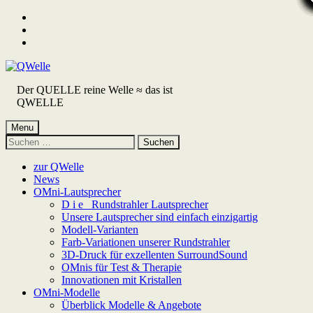
Skip
to
Skip
main
to
Skip
navigation
main
to
content
footer
Der QUELLE reine Welle ≈ das ist
QWELLE
Menu
Suchen
nach:
zur QWelle
News
OMni-Lautsprecher
D i e Rundstrahler Lautsprecher
Unsere Lautsprecher sind einfach einzigartig
Modell-Varianten
Farb-Variationen unserer Rundstrahler
3D-Druck für exzellenten SurroundSound
OMnis für Test & Therapie
Innovationen mit Kristallen
OMni-Modelle
Überblick Modelle & Angebote