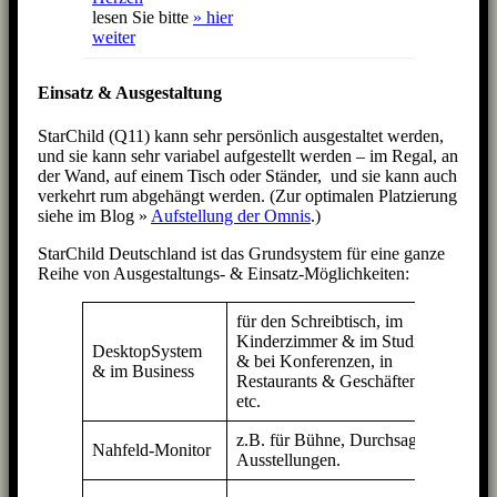
lesen Sie bitte
» hier
weiter
Einsatz & Ausgestaltung
StarChild (Q11) kann sehr persönlich ausgestaltet werden,
und sie kann sehr variabel aufgestellt werden – im Regal, an
der Wand, auf einem Tisch oder Ständer, und sie kann auch
verkehrt rum abgehängt werden. (Zur optimalen Platzierung
siehe im Blog »
Aufstellung der Omnis
.)
StarChild Deutschland ist das Grundsystem für eine ganze
Reihe von Ausgestaltungs- & Einsatz-Möglichkeiten:
für den Schreibtisch, im
2 x
Kinderzimmer & im Studio;
Star
DesktopSystem
& bei Konferenzen, in
Q11
& im Business
Restaurants & Geschäften
oder
etc.
viel
z.B. für Bühne, Durchsagen,
beli
Nahfeld-Monitor
Ausstellungen.
viel