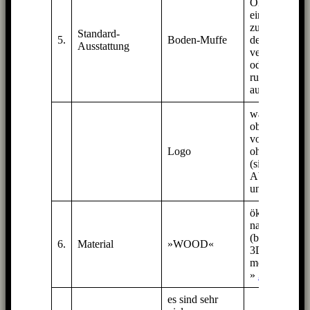
OMni’s auf
einen Ständer
zu stellen, an
Standard-
5.
Boden-Muffe
der Wand zu
Ausstattung
verschrauben
oder verkehrt
rum
aufzuhängen.
wahlweise
oben oder
vorne oder
Logo
ohne
(siehe
Abbildungen
unten)
ökologisch +
nachhaltig
(betrifft das
6.
Material
»WOOD«
3D-Kleid,
mehr dazu in
»
3D-Druck
)
es sind sehr