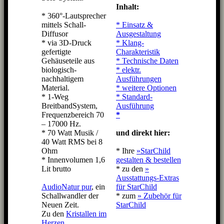
Inhalt:
* 360°-Lautsprecher
mittels Schall-
* Einsatz &
Diffusor
Ausgestaltung
* via 3D-Druck
* Klang-
gefertigte
Charakteristik
Gehäuseteile aus
* Technische Daten
biologisch-
* elektr.
nachhaltigem
Ausführungen
Material.
* weitere Optionen
* 1-Weg
* Standard-
BreitbandSystem,
Ausführung
Frequenzbereich 70
*
– 17000 Hz.
* 70 Watt Musik /
und direkt hier:
40 Watt RMS bei 8
Ohm
* Ihre
»StarChild
* Innenvolumen 1,6
gestalten & bestellen
Lit brutto
* zu den
»
Ausstattungs-Extras
AudioNatur pur
, ein
für StarChild
Schallwandler der
* zum
» Zubehör für
Neuen Zeit.
StarChild
Zu den
Kristallen im
Herzen