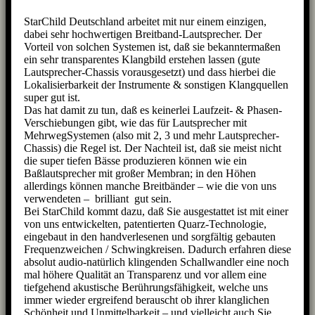
StarChild Deutschland arbeitet mit nur einem einzigen,
dabei sehr hochwertigen Breitband-Lautsprecher. Der
Vorteil von solchen Systemen ist, daß sie bekanntermaßen
ein sehr transparentes Klangbild erstehen lassen (gute
Lautsprecher-Chassis vorausgesetzt) und dass hierbei die
Lokalisierbarkeit der Instrumente & sonstigen Klangquellen
super gut ist.
Das hat damit zu tun, daß es keinerlei Laufzeit- & Phasen-
Verschiebungen gibt, wie das für Lautsprecher mit
MehrwegSystemen (also mit 2, 3 und mehr Lautsprecher-
Chassis) die Regel ist. Der Nachteil ist, daß sie meist nicht
die super tiefen Bässe produzieren können wie ein
Baßlautsprecher mit großer Membran; in den Höhen
allerdings können manche Breitbänder – wie die von uns
verwendeten – brilliant gut sein.
Bei StarChild kommt dazu, daß Sie ausgestattet ist mit einer
von uns entwickelten, patentierten Quarz-Technologie,
eingebaut in den handverlesenen und sorgfältig gebauten
Frequenzweichen / Schwingkreisen. Dadurch erfahren diese
absolut audio-natürlich klingenden Schallwandler eine noch
mal höhere Qualität an Transparenz und vor allem eine
tiefgehend akustische Berührungsfähigkeit, welche uns
immer wieder ergreifend berauscht ob ihrer klanglichen
Schönheit und Unmittelbarkeit – und vielleicht auch Sie.