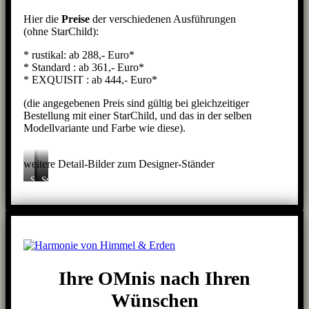
Hier die
Preise
der verschiedenen Ausführungen
(ohne StarChild):
* rustikal: ab 288,- Euro*
* Standard : ab 361,- Euro*
* EXQUISIT : ab 444,- Euro*
(die angegebenen Preis sind gültig bei gleichzeitiger
Bestellung mit einer StarChild, und das in der selben
Modellvariante und Farbe wie diese).
weitere Detail-Bilder zum Designer-Ständer
Starchild
Ständer
Ständer-
auf
an
Verlängerung
ständer
StarChild
Ihre OMnis nach Ihren
Wünschen