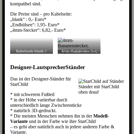
kompatibel sind.
Die Preise sind – pro Kabelseite:
„blank“ : 0,- Euro*
„Endhülsen“: 1,95- Euro*
„4mm-Stecker“: 6,82,- Euro*
Kabelende blank //
4mm-Bananenstecker,
mit Endhülsen
vergoldet – gelötet
Designer-LautsprecherStänder
Das ist der Designer-Ständer für
StarChild
Ständer mit StarChild
oben drauf
* mit schwerem Fußteil
* in der Höhe variierbar durch
unterschiedlich lange Zwischenstücke
* natürlich 3D-gedruckt.
* Die meisten Menschen nehmen ihn in der
Modell-
Variante
und in der Farbe wie ihre StarChild
– es geht aber natürlich auch in jedere anderen Farbe &
Variante.