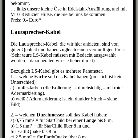
bekommt.
… links unsere kleine Öse in Edelstahl-Ausführung und mit
M10-Reduzier-Hülse, die Sie bei uns bekommen.
Preis: 9,- Euro*
Lautsprecher-Kabel
Die Lautsprecher-Kabel, die wir hier anbieten, sind von
guter Qualität und haben zugleich einen vernünftigen Preis.
(Sehr teure LS-Kabel müssen mit Bedacht ausgewählt
werden – dazu beraten wir sie lieber direkt)
Bezüglich LS-Kabel gibt es mehrere Parameter.
1. – welche
Farbe
soll das Kabel haben (preislich ist kein
Unterschied):
a) kupfer-farben (die Isolierung ist durchsichtig – mit roter
Adermarkierung).
b) weiß ( Adermarkierung ist ein dunkler Strich – siehe
Bild)
2. – welchen
Durchmesser
soll das Kabel haben:
a) 0,75 mm² = für StarChild bei einer Länge bis 8 m.
b) 1,5 mm² = für StarChild über 8 m und
für EarthQuake bis 8 m
c) 2,5 mm² = für EarthQuake über 8 m