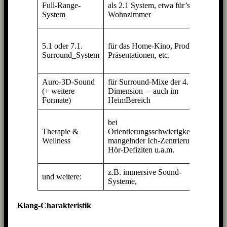
2x Q
Full-Range-
als 2.1 System, etwa für’s
» Ba
System
Wohnzimmer
Sub
5 bi
5.1 oder 7.1.
für das Home-Kino, Produkt-
Q11 
Surround_System
Präsentationen, etc.
1-2 
Sub
Auro-3D-Sound
für Surround-Mixe der 4.
9 bi
(+ weitere
Dimension – auch im
Q11 
Formate)
HeimBereich
Sub
2 x
bei
Star
Therapie &
Orientierungsschwierigkeiten,
Q11
Wellness
mangelnder Ich-Zentrierung,
(opti
Hör-Defiziten u.a.m.
Sub
z.B. immersive Sound-
je n
und weitere:
Systeme,
Anf
Klang-Charakteristik