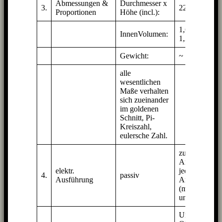
Abmessungen &
Durchmesser x
3.
22 x 50 cm
Proportionen
Höhe (incl.):
1,6 lit brutto /
InnenVolumen:
1,2 lit netto
Gewicht:
~ 2,1 kg
alle
wesentlichen
Maße verhalten
sich zueinander
im goldenen
Schnitt, Pi-
Kreiszahl,
eulersche Zahl.
zum
Anschluß an
elektr.
jede Stereo-
4.
passiv
Ausführung
Anlage
(mehr weiter
unter)
Um die