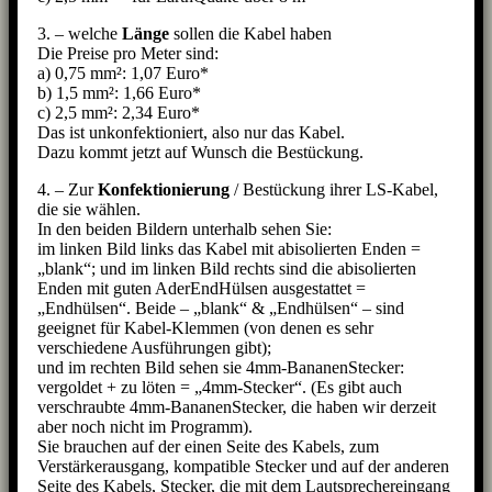
3. – welche
Länge
sollen die Kabel haben
Die Preise pro Meter sind:
a) 0,75 mm²: 1,07 Euro*
b) 1,5 mm²: 1,66 Euro*
c) 2,5 mm²: 2,34 Euro*
Das ist unkonfektioniert, also nur das Kabel.
Dazu kommt jetzt auf Wunsch die Bestückung.
4. – Zur
Konfektionierung
/ Bestückung ihrer LS-Kabel,
die sie wählen.
In den beiden Bildern unterhalb sehen Sie:
im linken Bild links das Kabel mit abisolierten Enden =
„blank“; und im linken Bild rechts sind die abisolierten
Enden mit guten AderEndHülsen ausgestattet =
„Endhülsen“. Beide – „blank“ & „Endhülsen“ – sind
geeignet für Kabel-Klemmen (von denen es sehr
verschiedene Ausführungen gibt);
und im rechten Bild sehen sie 4mm-BananenStecker:
vergoldet + zu löten = „4mm-Stecker“. (Es gibt auch
verschraubte 4mm-BananenStecker, die haben wir derzeit
aber noch nicht im Programm).
Sie brauchen auf der einen Seite des Kabels, zum
Verstärkerausgang, kompatible Stecker und auf der anderen
Seite des Kabels, Stecker, die mit dem Lautsprechereingang