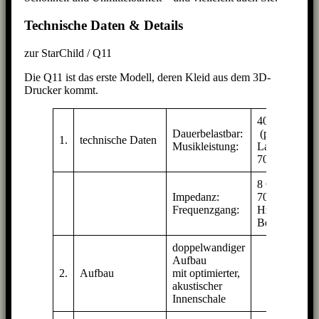
Technische Daten & Details
zur StarChild / Q11
Die Q11 ist das erste Modell, deren Kleid aus dem 3D-
Drucker kommt.
40 Watt RMS
Dauerbelastbar:
(pro
1.
technische Daten
Musikleistung:
Lautsprecher)
70 Watt
8 Ohm
Impedanz:
70 – 17000
Frequenzgang:
Hz (im Solo-
Betrieb)
doppelwandiger
Aufbau
2.
Aufbau
mit optimierter,
akustischer
Innenschale