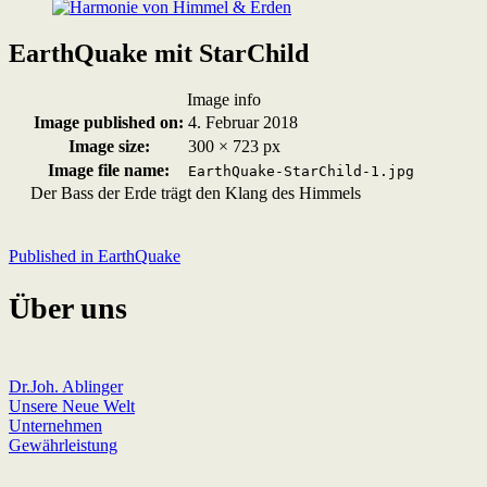
EarthQuake mit StarChild
Image info
Image published on:
4. Februar 2018
Image size:
300 × 723 px
Image file name:
EarthQuake-StarChild-1.jpg
Der Bass der Erde trägt den Klang des Himmels
Skip
back
to
Beitragsnavigation
Published in
EarthQuake
main
navigation
Über uns
Dr.Joh. Ablinger
Unsere Neue Welt
Unternehmen
Gewährleistung