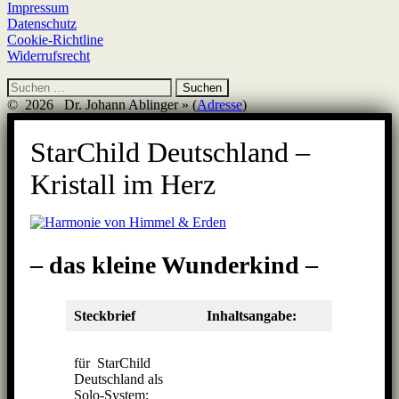
Impressum
Datenschutz
Cookie-Richtline
Widerrufsrecht
Suchen
nach:
© 2026 Dr. Johann Ablinger » (
Adresse
)
StarChild Deutschland –
Kristall im Herz
– das kleine Wunderkind –
Steckbrief
Inhaltsangabe:
für StarChild
Deutschland als
Solo-System: